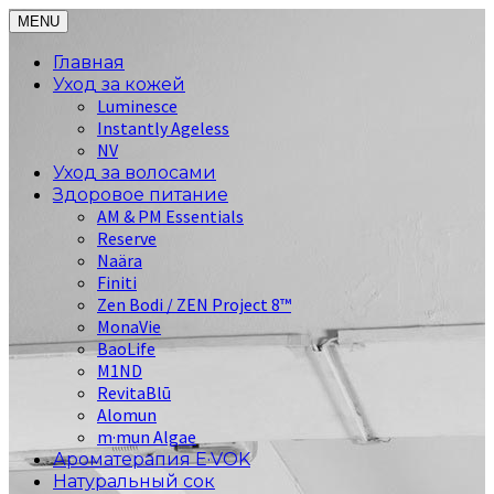
MENU
Главная
Уход за кожей
Luminesce
Instantly Ageless
NV
Уход за волосами
Здоровое питание
AM & PM Essentials
Reserve
Naära
Finiti
Zen Bodi / ZEN Project 8™
MonaVie
BaoLife
M1ND
RevitaBlū
Alomun
m·mun Algae
Ароматерапия E·VOK
Натуральный сок