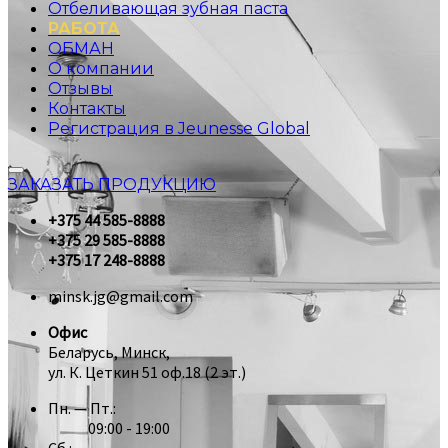
Отбеливающая зубная паста
РАБОТА
ОБМАН
О компании
Отзывы
Контакты
Регистрация в Jeunesse Global
ЗАКАЗАТЬ ПРОДУКЦИЮ
+375 44 585-8888
+375 29 585-8888
+375 17 248-8888
minsk.jg@gmail.com
Офис
Беларусь, Минск,
ул. К. Цеткин 51 оф.18 (2 эт.)
Пн. — Пт.:
09:00 - 19:00