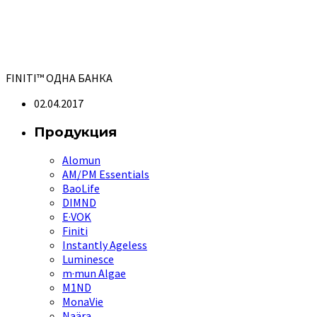
FINITI™ ОДНА БАНКА
02.04.2017
Продукция
Alomun
AM/PM Essentials
BaoLife
DIMND
E·VOK
Finiti
Instantly Ageless
Luminesce
m·mun Algae
M1ND
MonaVie
Naära