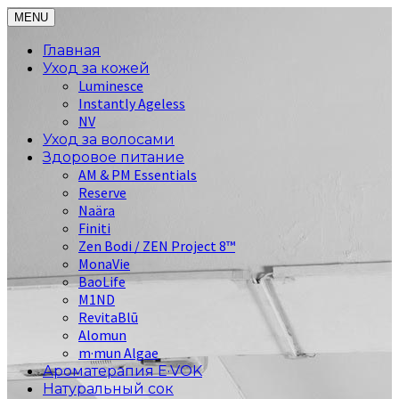
MENU
Главная
Уход за кожей
Luminesce
Instantly Ageless
NV
Уход за волосами
Здоровое питание
AM & PM Essentials
Reserve
Naära
Finiti
Zen Bodi / ZEN Project 8™
MonaVie
BaoLife
M1ND
RevitaBlū
Alomun
m·mun Algae
Ароматерапия E·VOK
Натуральный сок