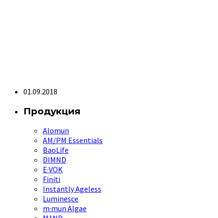
01.09.2018
Продукция
Alomun
AM/PM Essentials
BaoLife
DIMND
E·VOK
Finiti
Instantly Ageless
Luminesce
m·mun Algae