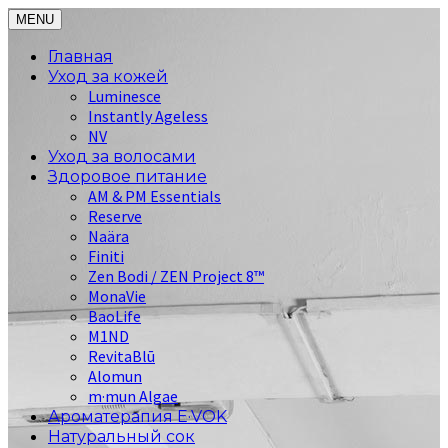
MENU
Главная
Уход за кожей
Luminesce
Instantly Ageless
NV
Уход за волосами
Здоровое питание
AM & PM Essentials
Reserve
Naära
Finiti
Zen Bodi / ZEN Project 8™
MonaVie
BaoLife
M1ND
RevitaBlū
Alomun
m·mun Algae
Ароматерапия E·VOK
Натуральный сок