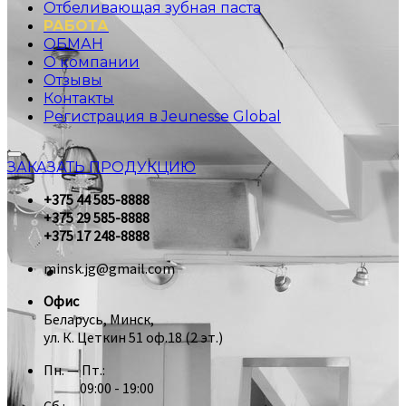
Отбеливающая зубная паста
РАБОТА
ОБМАН
О компании
Отзывы
Контакты
Регистрация в Jeunesse Global
ЗАКАЗАТЬ ПРОДУКЦИЮ
+375 44 585-8888
+375 29 585-8888
+375 17 248-8888
minsk.jg@gmail.com
Офис
Беларусь, Минск,
ул. К. Цеткин 51 оф.18 (2 эт.)
Пн. — Пт.:
09:00 - 19:00